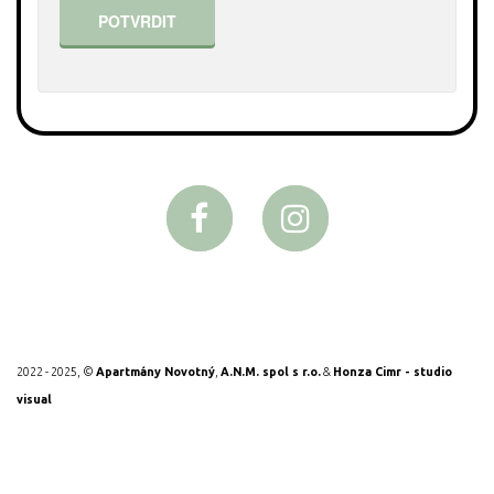
KONTAKT
POTVRDIT
2022 - 2025, ©
Apartmány Novotný
,
A.N.M. spol s r.o.
&
Honza Cimr - studio
visual